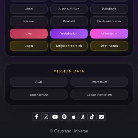
Label
Alien Couture
Paintings
Presse
Kontakt
Gedankenraum
Live
Webdesign
Universum
Login
Mitgliederbereich
Mein Konto
MISSION DATA
AGB
Impressum
Datenschutz
Cookie Richtlinien
© Gaupiano Universe