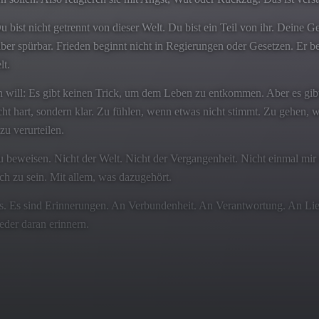
e: Du bist nicht getrennt von dieser Welt. Du bist ein Teil von ihr. Dein
r, aber spürbar. Frieden beginnt nicht in Regierungen oder Gesetzen. Er 
lt.
en will: Es gibt keinen Trick, um dem Leben zu entkommen. Aber es gib
nicht hart, sondern klar. Zu fühlen, wenn etwas nicht stimmt. Zu gehen, 
zu verurteilen.
zu beweisen. Nicht der Welt. Nicht der Vergangenheit. Nicht einmal mir
h zu sein. Mit allem, was dazugehört.
s. Es sind Erinnerungen. An Verbundenheit. An Verantwortung. An Liebe
ieder daran erinnern.