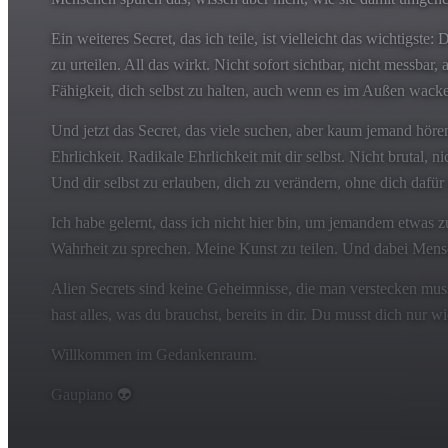
Ein weiteres Secret, das ich teile, ist vielleicht das wichtigst
zu urteilen. All das wirkt. Nicht sofort sichtbar, nicht messba
Fähigkeit, dich selbst zu halten, auch wenn es im Außen wacke
Und jetzt das Secret, das viele suchen, aber kaum jemand hör
Ehrlichkeit. Radikale Ehrlichkeit mit dir selbst. Nicht brutal, 
Und dir selbst zu erlauben, dich zu verändern, ohne dich dafür 
Ich habe gelernt, dass ich nicht hier bin, um jemandem etwas 
Wahrheit zu sprechen. Meine Kunst zu teilen. Und dabei Mensc
Alien Secrets sind keine Geheimnisse, die man verstecken mus
hast alles, was du brauchst, bereits in dir. Du musst dich nur w
Willkommen im Gedankenraum.
Gaupiano 👽