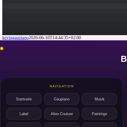
kevingaupiano
2026-06-10T14:44:35+02:00
B
NAVIGATION
Startseite
Gaupiano
Musik
Label
Alien Couture
Paintings