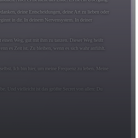
e Gedanken, deine Entscheidungen, deine Art zu lieben oder
beginnt in dir. In deinem Nervensystem. In deiner
t einen Weg, gut mit ihm zu tanzen. Dieser Weg heißt
wenn es Zeit ist. Zu bleiben, wenn es sich wahr anfühlt.
 selbst. Ich bin hier, um meine Frequenz zu leben. Meine
. Und vielleicht ist das größte Secret von allen: Du