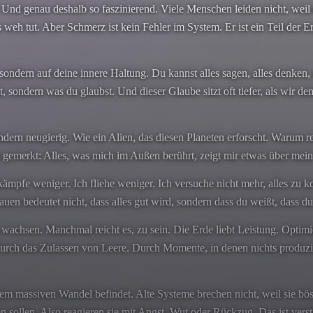
h. Und genau deshalb so faszinierend. Viele Menschen leiden nicht, weil
es weh tut. Aber Schmerz ist kein Fehler im System. Er ist ein Teil de
sondern auf deine innere Haltung. Du kannst alles sagen, alles denken, 
st, sondern was du glaubst. Und dieser Glaube sitzt oft tiefer, als wir
ondern neugierig. Wie ein Alien, das diesen Planeten erforscht. Warum
 gemerkt: Alles, was mich im Außen berührt, zeigt mir etwas über mei
pfe weniger. Ich fliehe weniger. Ich versuche nicht mehr, alles zu kon
rauen bedeutet nicht, dass alles gut wird, sondern dass du weißt, dass
g wachsen. Manchmal reicht es, zu sein. Die Erde liebt Leistung. Optim
urch das Zulassen von Leere. Durch Momente, in denen nichts produzie
nem massiven Wandel befindet. Alte Systeme brechen nicht, weil sie böse
sollen. Also reagieren sie mit Angst, Wut oder Rückzug. Das ist verstä