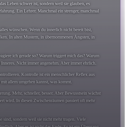
 das Leben schwer ist, sondern weil sie glauben, es
r Erfahrung. Ein Lehrer. Manchmal ein strenger, manchmal
alles wünschen. Wenn du innerlich nicht bereit bist,
 denken. In alten Mustern, in übernommenen Ängsten, in
 reagiere ich gerade so? Warum triggert mich das? Warum
n Inneres. Nicht immer angenehm. Aber immer ehrlich.
trollieren. Kontrolle ist ein menschlicher Reflex aus
 du mit allem umgehen kannst, was kommt.
ierung. Mehr, schneller, besser. Aber Bewusstsein wächst
rt wird. In diesen Zwischenräumen passiert oft mehr
 sind, sondern weil sie nicht mehr tragen. Viele
ndlich. Aber es ist nicht das Ende. Es ist ein Übergang.