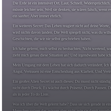
Die Erde ist ein intensiver Ort. Laut. Schnell. Widersprüchlic
müsste leichter sein. Weil sie denken, sie wären falsch, wenn 
ein sanfter. Aber immer ehrlich.
Ein weiteres Secret: Das Leben reagiert nicht auf deine Worte, 
wird nichts davon landen. Die Welt spiegelt nicht, was du will
Geschichten, die wir nie selbst geschrieben haben.
Ich habe gelernt, mich selbst zu beobachten. Nicht wertend, s
zieht mich genau diese Situation an? Und irgendwann habe ich
Mein Umgang mit dem Leben hat sich dadurch verändert. Ich käm
Angst. Vertrauen ist eine Entscheidung aus Klarheit. Und Vert
Ein großes Alien Secret ist auch dieses: Du musst nicht ständi
nicht durch Druck. Es wächst durch Präsenz. Durch Pausen. D
als in jeder To do Liste.
Was ich über die Welt gelernt habe? Dass sie sich gerade in ei
Menschen spüren das, wissen aber nicht, wie sie damit umgehen 