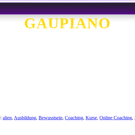
GAUPIANO
EIN ALIEN AUF DURCHREISE
r:
alien
,
Ausbildung
,
Bewusstsein
,
Coaching
,
Kurse
,
Online Coaching
,