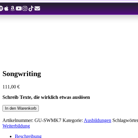
Zum
Inhalt
springen
Songwriting
111,00
€
Schreib Texte, die wirklich etwas auslösen
Songwriting
In den Warenkorb
Menge
Artikelnummer:
GU-SWMK7
Kategorie:
Ausbildungen
Schlagwörte
Weiterbildung
Beschreibung