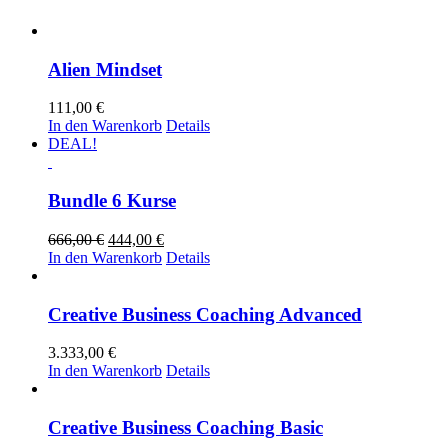
Alien Mindset
111,00
€
In den Warenkorb
Details
DEAL!
Bundle 6 Kurse
Ursprünglicher
Aktueller
666,00
€
444,00
€
Preis
Preis
In den Warenkorb
Details
war:
ist:
666,00 €
444,00 €.
Creative Business Coaching Advanced
3.333,00
€
In den Warenkorb
Details
Creative Business Coaching Basic