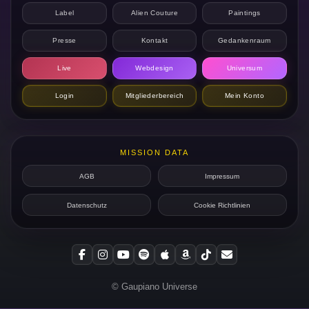
Label
Alien Couture
Paintings
Presse
Kontakt
Gedankenraum
Live
Webdesign
Universum
Login
Mitgliederbereich
Mein Konto
MISSION DATA
AGB
Impressum
Datenschutz
Cookie Richtlinien
© Gaupiano Universe