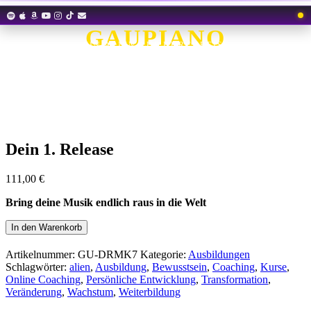
Zum
Inhalt
GAUPIANO
springen
EIN ALIEN AUF DURCHREISE
Dein 1. Release
111,00
€
Bring deine Musik endlich raus in die Welt
Dein
In den Warenkorb
1.
Release
Artikelnummer:
GU-DRMK7
Kategorie:
Ausbildungen
Menge
Schlagwörter:
alien
,
Ausbildung
,
Bewusstsein
,
Coaching
,
Kurse
,
Online Coaching
,
Persönliche Entwicklung
,
Transformation
,
Veränderung
,
Wachstum
,
Weiterbildung