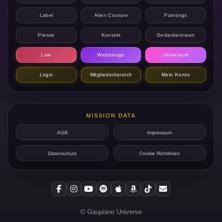
Label
Alien Couture
Paintings
Presse
Kontakt
Gedankenraum
Live
Webdesign
Universum
Login
Mitgliederbereich
Mein Konto
MISSION DATA
AGB
Impressum
Datenschutz
Cookie Richtlinien
© Gaupiano Universe