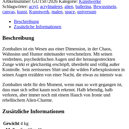
Artikelnummer:
GU15072026
Kategorie:
Kunstwerke
Schlagwörter:
acryl
,
acrylmalerei
,
alien
,
ballerina
,
Bewusstsein
,
canvas
,
kunst
,
Kunstwerk
,
malen
,
space
,
universum
Beschreibung
Zusätzliche Informationen
Beschreibung
Zombalien ist ein Wesen aus einer Dimension, in der Chaos,
Wahnsinn und Humor miteinander verschmelzen. Mit seinen
verdrehten, psychedelischen Augen und der herausgestreckten
Zunge wirkt er gleichzeitig erschöpft, überdreht und völlig außer
Kontrolle. Sein zerrissenes Shirt und die wilden Farbexplosionen in
seinen Augen erzählen von einer Nacht, die etwas zu intensiv war.
Zombalien steht für den Moment, wenn man so weit gegangen ist,
dass man sich selbst kaum noch erkennt. Halb lebendig, halb
verloren, aber immer noch mit einem Hauch von Ironie und
rebellischem Alien-Charme.
Zusätzliche Informationen
Gewicht
4 kg