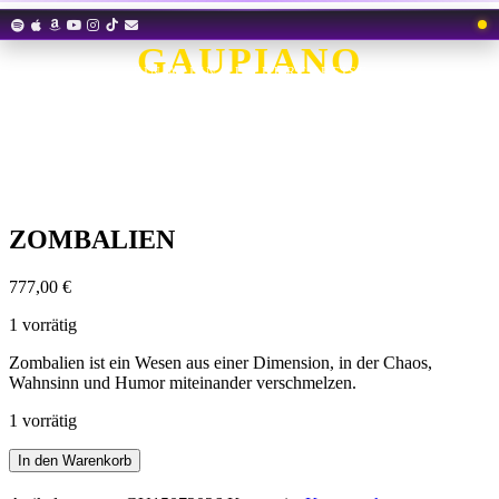
Zum
Inhalt
GAUPIANO
springen
EIN ALIEN AUF DURCHREISE
ZOMBALIEN
777,00
€
1 vorrätig
Zombalien ist ein Wesen aus einer Dimension, in der Chaos,
Wahnsinn und Humor miteinander verschmelzen.
1 vorrätig
ZOMBALIEN
In den Warenkorb
Menge