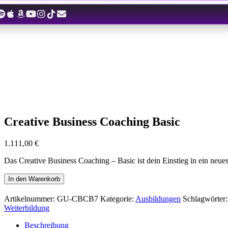
Zum
Inhalt
springen
Creative Business Coaching Basic
1.111,00
€
Das Creative Business Coaching – Basic ist dein Einstieg in ein neue
Creative
In den Warenkorb
Business
Coaching
Artikelnummer:
GU-CBCB7
Kategorie:
Ausbildungen
Schlagwörter
Basic
Weiterbildung
Menge
Beschreibung