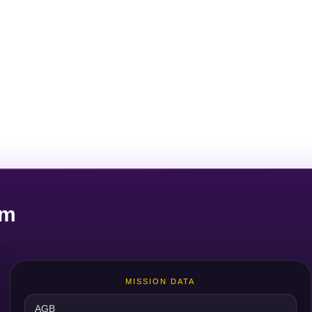
um
MISSION DATA
AGB