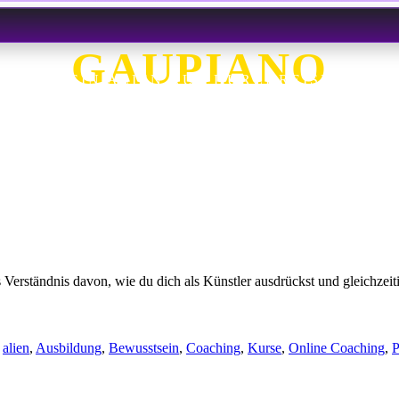
GAUPIANO
EIN ALIEN AUF DURCHREISE
s Verständnis davon, wie du dich als Künstler ausdrückst und gleichzei
:
alien
,
Ausbildung
,
Bewusstsein
,
Coaching
,
Kurse
,
Online Coaching
,
P