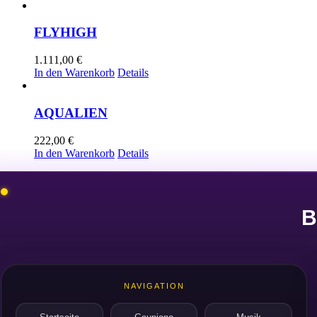
FLYHIGH
1.111,00
€
In den Warenkorb
Details
AQUALIEN
222,00
€
In den Warenkorb
Details
B
NAVIGATION