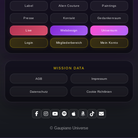
Label
Alien Couture
Paintings
Presse
Kontakt
Gedankenraum
Live
Webdesign
Universum
Login
Mitgliederbereich
Mein Konto
MISSION DATA
AGB
Impressum
Datenschutz
Cookie Richtlinien
© Gaupiano Universe