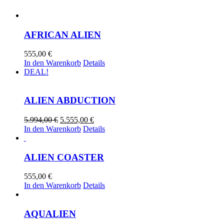
AFRICAN ALIEN
555,00
€
In den Warenkorb
Details
DEAL!
ALIEN ABDUCTION
Ursprünglicher
Aktueller
5.994,00
€
5.555,00
€
Preis
Preis
In den Warenkorb
Details
war:
ist:
5.994,00 €
5.555,00 €.
ALIEN COASTER
555,00
€
In den Warenkorb
Details
AQUALIEN