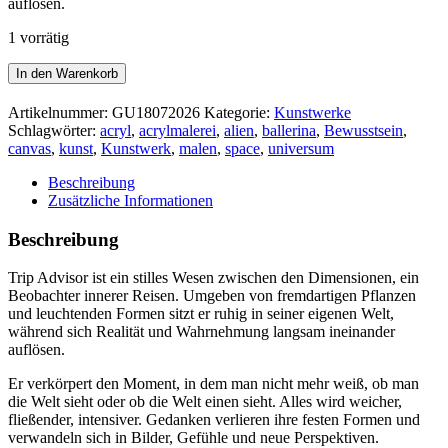
auflösen.
1 vorrätig
TRIP
In den Warenkorb
ADVISOR
Menge
Artikelnummer:
GU18072026
Kategorie:
Kunstwerke
Schlagwörter:
acryl
,
acrylmalerei
,
alien
,
ballerina
,
Bewusstsein
,
canvas
,
kunst
,
Kunstwerk
,
malen
,
space
,
universum
Beschreibung
Zusätzliche Informationen
Beschreibung
Trip Advisor ist ein stilles Wesen zwischen den Dimensionen, ein
Beobachter innerer Reisen. Umgeben von fremdartigen Pflanzen
und leuchtenden Formen sitzt er ruhig in seiner eigenen Welt,
während sich Realität und Wahrnehmung langsam ineinander
auflösen.
Er verkörpert den Moment, in dem man nicht mehr weiß, ob man
die Welt sieht oder ob die Welt einen sieht. Alles wird weicher,
fließender, intensiver. Gedanken verlieren ihre festen Formen und
verwandeln sich in Bilder, Gefühle und neue Perspektiven.