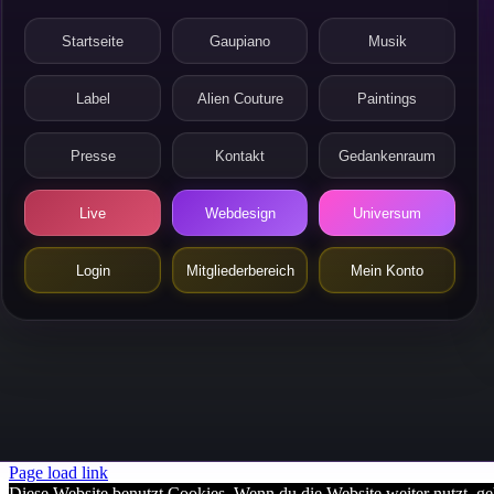
Startseite
Gaupiano
Musik
Label
Alien Couture
Paintings
Presse
Kontakt
Gedankenraum
Live
Webdesign
Universum
Login
Mitgliederbereich
Mein Konto
Page load link
Diese Website benutzt Cookies. Wenn du die Website weiter nutzt, g