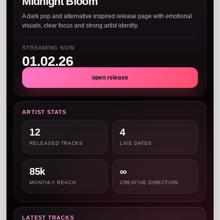
Midnight Bloom
A dark pop and alternative inspired release page with emotional
visuals, clear focus and strong artist identity.
STREAMING NOW
01.02.26
open release
ARTIST STATS
12
4
RELEASED TRACKS
LIVE DATES
85k
∞
MONTHLY REACH
CREATIVE DIRECTION
LATEST TRACKS