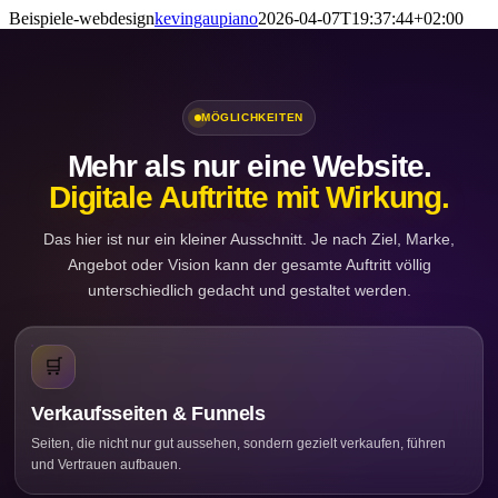
Zum
Beispiele-webdesign
kevingaupiano
2026-04-07T19:37:44+02:00
Inhalt
springen
MÖGLICHKEITEN
Mehr als nur eine Website.
Digitale Auftritte mit Wirkung.
Das hier ist nur ein kleiner Ausschnitt. Je nach Ziel, Marke,
Angebot oder Vision kann der gesamte Auftritt völlig
unterschiedlich gedacht und gestaltet werden.
🛒
Verkaufsseiten & Funnels
Seiten, die nicht nur gut aussehen, sondern gezielt verkaufen, führen
und Vertrauen aufbauen.