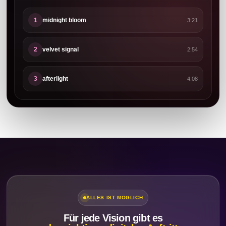
midnight bloom
1
3:21
velvet signal
2
2:54
afterlight
3
4:08
ALLES IST MÖGLICH
Für jede Vision gibt es