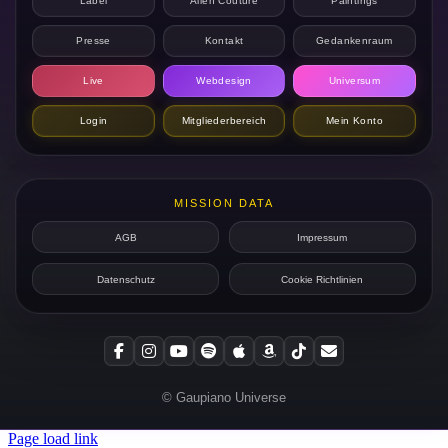
Label
Alien Couture
Paintings
Presse
Kontakt
Gedankenraum
Live
Webdesign
Universum
Login
Mitgliederbereich
Mein Konto
MISSION DATA
AGB
Impressum
Datenschutz
Cookie Richtlinien
© Gaupiano Universe
Page load link